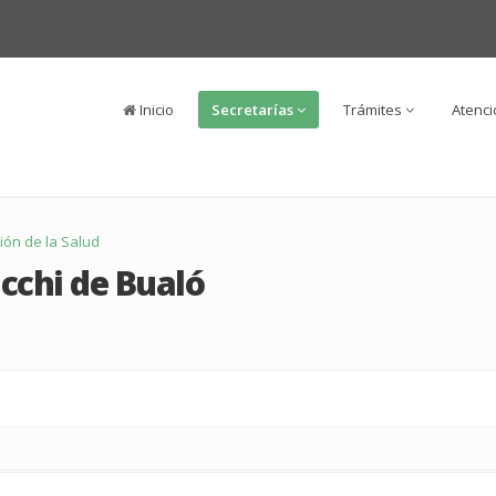
Inicio
Secretarías
Trámites
Atenc
ión de la Salud
cchi de Bualó