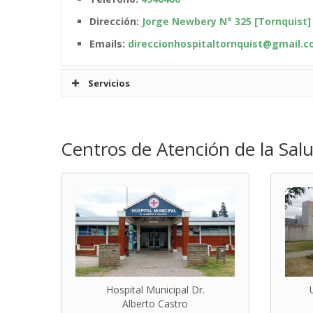
Dirección:
Jorge Newbery N° 325 [Tornquist]
Emails:
direccionhospitaltornquist@gmail.
Servicios
Pediatría
Médicos Pediat
Centros de Atención de la Sal
Dra. Loffredo
Clínica Médica
Dra. Trejo Ca
Ginecología y Obstetricia
Inmunizaciones
Psicología
Enfermería
Hospital Municipal Dr.
Maestranza
Alberto Castro