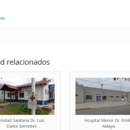
com
ras
ud relacionados
 Virginia
rolina
Unidad Sanitaria Dr. Luis
Hospital Menor Dr. Emil
Dante Berrettini
Aldaya