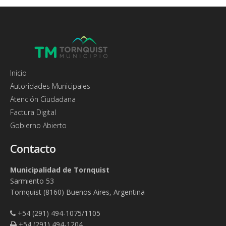
De Sabarte
Directora de Gestión Administrativa de la Obra
Pública:
Dra. Laura Roxana Lage
Director de Servicios Públicos:
Sr. Leandro Ariel
Pascale
Inicio
Autoridades Municipales
Atención Ciudadana
Factura Digital
Gobierno Abierto
Contacto
Municipalidad de Tornquist
Sarmiento 53
Tornquist (8160) Buenos Aires, Argentina
+54 (291) 494-1075/1105
+54 (291) 494-1204