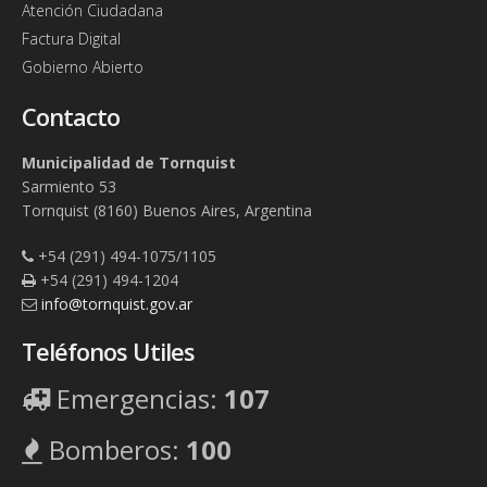
en otro distrito)
.
Atención Ciudadana
Certificado de antecedentes penales para categorías
Factura Digital
profesionales.
Gobierno Abierto
A partir de los 70 años de edad, certificado de médico
de cabecera, oftalmólogo y neurólogo.
Contacto
Para profesionales, audiometría , agudeza visual y
psicológico.
(En caso de tener curso psicofísico
Municipalidad de Tornquist
aprobado, presentando el mismo es suficiente)
.
Sarmiento 53
Tornquist (8160) Buenos Aires, Argentina
+54 (291) 494-1075/1105
+54 (291) 494-1204
info@tornquist.gov.ar
Teléfonos Utiles
Emergencias:
107
Bomberos:
100