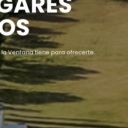
ION CIUD
rca del vecino. Gestioná tus reclamos de man
ACCEDER